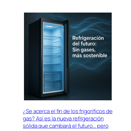
Fugas
de
Gas
en
Frigoríficos:
Cómo
Detectarlas,
Solucionarlas
y
Prevenir
Daños
Mayores
¿Se acerca el fin de los frigoríficos de
gas? Así es la nueva refrigeración
sólida que cambiará el futuro… pero