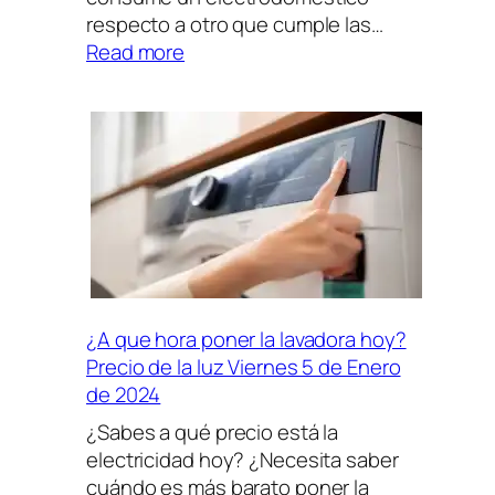
respecto a otro que cumple las…
:
Read more
¿Qué
es
la
clasificación
energética
de
tus
electrodomésticos?
¿A que hora poner la lavadora hoy?
Precio de la luz Viernes 5 de Enero
de 2024
¿Sabes a qué precio está la
electricidad hoy? ¿Necesita saber
cuándo es más barato poner la