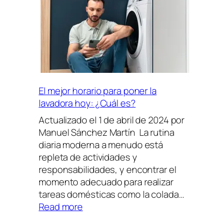
tufactura
de
luz
este
verano
El mejor horario para poner la
lavadora hoy: ¿Cuál es?
Actualizado el 1 de abril de 2024 por
Manuel Sánchez Martín La rutina
diaria moderna a menudo está
repleta de actividades y
responsabilidades, y encontrar el
momento adecuado para realizar
tareas domésticas como la colada…
:
Read more
El