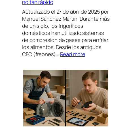
no tan rápido
Actualizado el 27 de abril de 2025 por
Manuel Sánchez Martín Durante más
de un siglo, los frigoríficos
domésticos han utilizado sistemas
de compresión de gases para enfriar
los alimentos. Desde los antiguos
:
CFC (freones)…
Read more
¿Se
acerca
el
fin
de
los
frigoríficos
de
gas?
Así