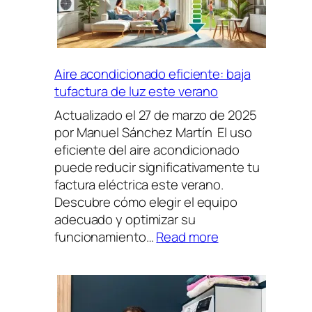
están
dando
pasos
para
Aire acondicionado eficiente: baja
que
tufactura de luz este verano
repares
Actualizado el 27 de marzo de 2025
tus
por Manuel Sánchez Martín El uso
dispositivos
eficiente del aire acondicionado
tú
puede reducir significativamente tu
mismo
factura eléctrica este verano.
Descubre cómo elegir el equipo
adecuado y optimizar su
:
funcionamiento…
Read more
Aire
acondicionado
eficiente:
baja