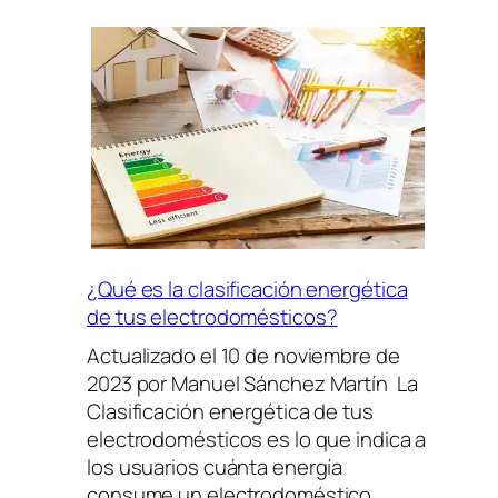
mejor
horario
para
poner
la
lavadora
hoy:
¿Cuál
es?
¿Qué es la clasificación energética
de tus electrodomésticos?
Actualizado el 10 de noviembre de
2023 por Manuel Sánchez Martín La
Clasificación energética de tus
electrodomésticos es lo que indica a
los usuarios cuánta energía
consume un electrodoméstico