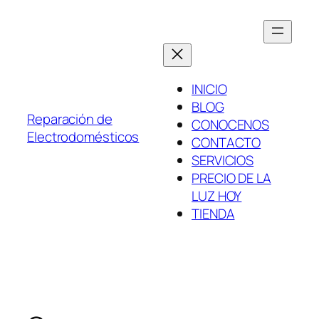
Saltar
al
contenido
INICIO
BLOG
Reparación de
CONOCENOS
Electrodomésticos
CONTACTO
SERVICIOS
PRECIO DE LA
LUZ HOY
TIENDA