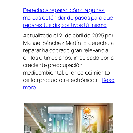
es
Derecho a reparar: cómo algunas
la
marcas están dando pasos para que
nueva
repares tus dispositivos tú mismo
refrigeración
sólida
Actualizado el 21 de abril de 2025 por
que
Manuel Sánchez Martín El derecho a
cambiará
reparar ha cobrado gran relevancia
el
en los últimos años, impulsado por la
futuro…
creciente preocupación
pero
medioambiental, el encarecimiento
no
de los productos electrónicos…
Read
tan
:
more
rápido
Derecho
a
reparar:
cómo
algunas
marcas